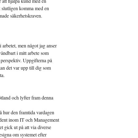
r att hjälpa kund med en
 att slutligen komma med en
rmade säkerhetskraven.
:
 i arbetet, men något jag anser
vändbart i mitt arbete som
 perspektiv. Uppgifterna på
tan det var upp till dig som
ta.
tland och lyfter fram denna
på hur den framtida vardagen
student inom IT och Management
t gick ut på att via diverse
designa om systemet efter