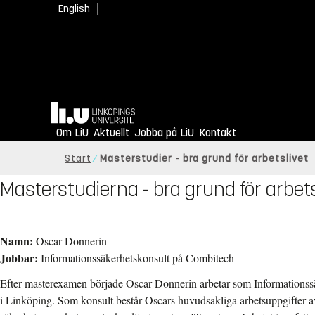
English
Hem
Om LiU
Aktuellt
Jobba på LiU
Kontakt
Start
Masterstudier - bra grund för arbetslivet
Masterstudierna - bra grund för arbet
Namn:
Oscar Donnerin
Jobbar:
Informationssäkerhetskonsult på Combitech
Efter masterexamen började Oscar Donnerin arbetar som Informations
i Linköping. Som konsult består Oscars huvudsakliga arbetsuppgifter a