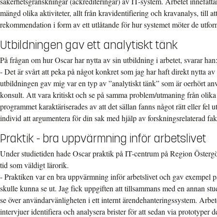
säkerhetsgranskningar (ackrediteringar) av IT-system. Arbetet innefatta
mängd olika aktiviteter, allt från kravidentifiering och kravanalys, till
rekommendation i form av ett utlåtande för hur systemet möter de utfo
Utbildningen gav ett analytiskt tänk
På frågan om hur Oscar har nytta av sin utbildning i arbetet, svarar han
- Det är svårt att peka på något konkret som jag har haft direkt nytta av
utbildningen gav mig var en typ av ”analytiskt tänk” som är oerhört an
konsult. Att vara kritiskt och se på samma problem/utmaning från olika
programmet karaktäriserades av att det sällan fanns något rätt eller fel u
individ att argumentera för din sak med hjälp av forskningsrelaterad fak
Praktik - bra uppvärmning inför arbetslivet
Under studietiden hade Oscar praktik på IT-centrum på Region Östergö
tid som väldigt lärorik.
- Praktiken var en bra uppvärmning inför arbetslivet och gav exempel 
skulle kunna se ut. Jag fick uppgiften att tillsammans med en annan 
se över användarvänligheten i ett internt ärendehanteringssystem. Arbete
intervjuer identifiera och analysera brister för att sedan via prototyper 