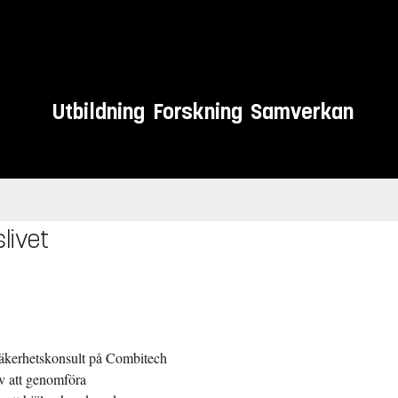
Utbildning
Forskning
Samverkan
slivet
säkerhetskonsult på Combitech
v att genomföra