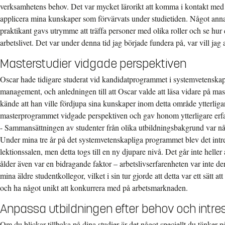
verksamhetens behov. Det var mycket lärorikt att komma i kontakt med
applicera mina kunskaper som förvärvats under studietiden. Något annat
praktikant gavs utrymme att träffa personer med olika roller och se hur d
arbetslivet. Det var under denna tid jag började fundera på, var vill jag 
Masterstudier vidgade perspektiven
Oscar hade tidigare studerat vid kandidatprogrammet i systemvetenskap
management, och anledningen till att Oscar valde att läsa vidare på ma
kände att han ville fördjupa sina kunskaper inom detta område ytterliga
masterprogrammet vidgade perspektiven och gav honom ytterligare erfa
- Sammansättningen av studenter från olika utbildningsbakgrund var någ
Under mina tre år på det systemvetenskapliga programmet blev det intre
lektionssalen, men detta togs till en ny djupare nivå. Det går inte hell
ålder även var en bidragande faktor – arbetslivserfarenheten var inte d
mina äldre studentkollegor, vilket i sin tur gjorde att detta var ett sätt a
och ha något unikt att konkurrera med på arbetsmarknaden.
Anpassa utbildningen efter behov och intre
Om du blickar tillbaka på dina studier är det något speciellt du tänker p