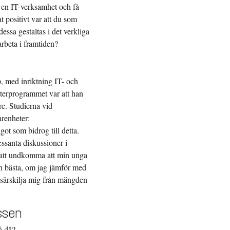
 en IT-verksamhet och få
 positivt var att du som
essa gestaltas i det verkliga
arbeta i framtiden?
, med inriktning IT- och
sterprogrammet var att han
re. Studierna vid
renheter:
ot som bidrog till detta.
ssanta diskussioner i
er att undkomma att min unga
en bästa, om jag jämför med
tt särskilja mig från mängden
ssen
å då?