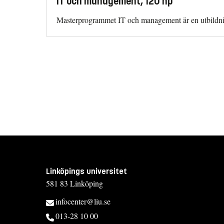
IT och management, 120 hp
Masterprogrammet IT och management är en utbildni
Linköpings universitet
581 83 Linköping
infocenter@liu.se
013-28 10 00