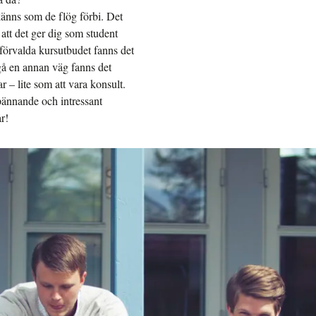
känns som de flög förbi. Det
att det ger dig som student
 förvalda kursutbudet fanns det
gå en annan väg fanns det
 – lite som att vara konsult.
pännande och intressant
r!