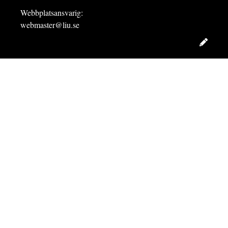
Webbplatsansvarig:
webmaster@liu.se
Redig