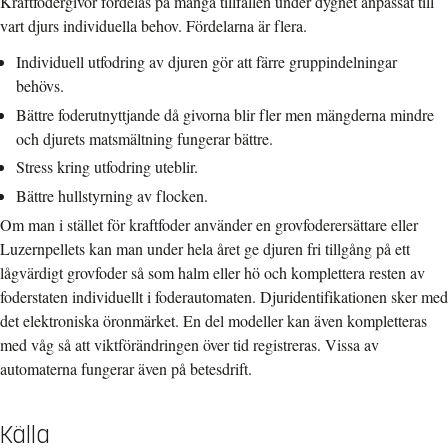
Kraftfodergivor fördelas på många tillfällen under dygnet anpassat till
vart djurs individuella behov. Fördelarna är flera.
Individuell utfodring av djuren gör att färre gruppindelningar
behövs.
Bättre foderutnyttjande då givorna blir fler men mängderna mindre
och djurets matsmältning fungerar bättre.
Stress kring utfodring uteblir.
Bättre hullstyrning av flocken.
Om man i stället för kraftfoder använder en grovfoderersättare eller
Luzernpellets kan man under hela året ge djuren fri tillgång på ett
lågvärdigt grovfoder så som halm eller hö och komplettera resten av
foderstaten individuellt i foderautomaten. Djuridentifikationen sker med
det elektroniska öronmärket. En del modeller kan även kompletteras
med våg så att viktförändringen över tid registreras. Vissa av
automaterna fungerar även på betesdrift.
Källa