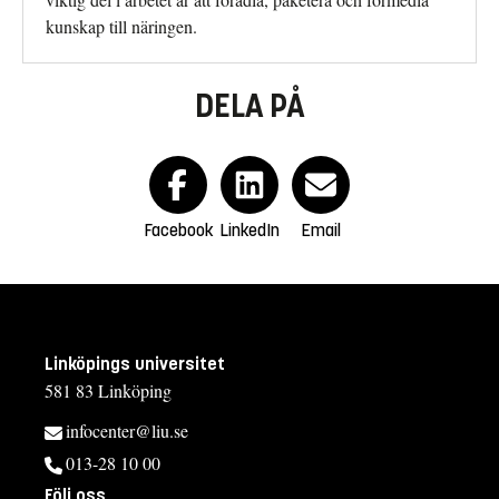
kunskap till näringen.
DELA PÅ
Facebook
LinkedIn
Email
Linköpings universitet
581 83 Linköping
infocenter@liu.se
013-28 10 00
Följ oss