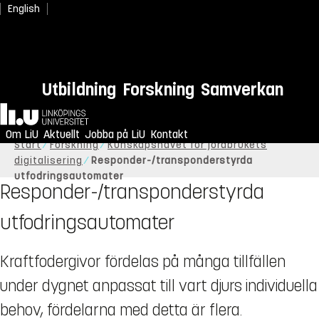
English
Utbildning
Forskning
Samverkan
Hem
Om LiU
Aktuellt
Jobba på LiU
Kontakt
Start
Forskning
Kunskapsnavet för jordbrukets
digitalisering
Responder-/transponderstyrda
utfodringsautomater
Responder-/transponderstyrda
utfodringsautomater
Kraftfodergivor fördelas på många tillfällen
under dygnet anpassat till vart djurs individuella
behov, fördelarna med detta är flera.