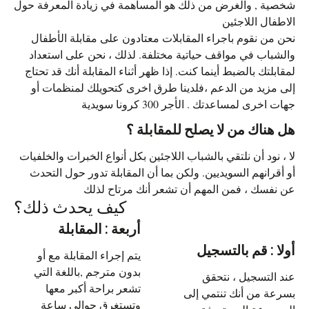
شخصية , والغرض من ذلك هو المساهمة في زيادة المعرفة حول
الاطفال اللاجئين
نحن من نقوم باجراء المقابلات معتادون على مقابلة الأطفال
والشباب في مواقف حياتية مختلفة. لذلك ، نحن على استعداد
لمقابلتك بالضبط أينما كنت. إذا ظهر أثناء المقابلة أنك قد تحتاج
إلى مزيد من الدعم ،فلدينا طرق اخرى كتحويلك لمنظمات أو
جهات اخرى لمساعدتك . الأجر 300 كرونا سويدية
هل هناك من لا يصلح للمقابلة ؟
لا ، نود أن نلتقي بالشباب اللاجئين بكل أنواع الخبرات والخلفيات
أو أقرانهم السويديين. ولكن بما أن المقابلة تدور حول التحدث
عن نفسك ، فمن المهم أن تشعر أنك مرتاح لذلك
كيف يحدث ذلك؟
أربعة : المقابلة
أولا : قم بالتسجيل
يتم إجراء المقابلة مع أو
بدون مترجم ,باللغة التي
عند التسجيل ، نتحقق
تشعر براحة أكبر معها
بسرعة من أنك تنتمي إلى
وتستغرق حوالي ساعة