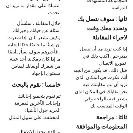
المجموعة المستهدفة
اعتمادًا على مقدار ما تريد ان
للدراسة
تتحدث
ثانيا : سوف نتصل بك
خلال المقابلة ، ستُسأل
ونحدد معك وقت
أسئلة عن حياتك وخبراتك
لاجراء المقابلة
وكيف تشعر الآن. إذا شعرت
أن شيئًا ما خاصًا جدًا للإجابة
إذا كنت تريد منا أن نتصل
، فأخبرهم
سوف نسأل أيضًا
بمترجم ، اكتب ذلك في
ما إذا كان بإمكاننا أخذ عينة
نموذج الاتصال
من شعرك أولعابك لقياس
قبل ذلك ، قد يكون من الجيد
مستوى الإجهاد
أنك فكرت في المكان الذي
تريد أن تتم مقابلتك فيه
خامسا : نقوم بالبحث
نحن نقابلك في المكان الذي
ثم نقوم بتجميع إجاباتك
تشعر فيه بالراحة وفي
وإجابات الآخرين لمعرفة
الوقت المناسب لك
المزيد حول الأشياء
ثالثا : مراجعة
المختلفة. على سبيل المثال
المعلومات والموافقة
ما الذي يجعل الاطفال