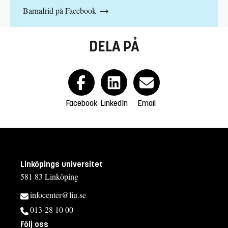
Barnafrid på Facebook
DELA PÅ
Facebook
LinkedIn
Email
Linköpings universitet
581 83 Linköping
infocenter@liu.se
013-28 10 00
Följ oss