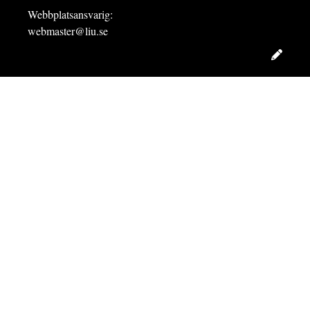
Webbplatsansvarig:
webmaster@liu.se
Redig