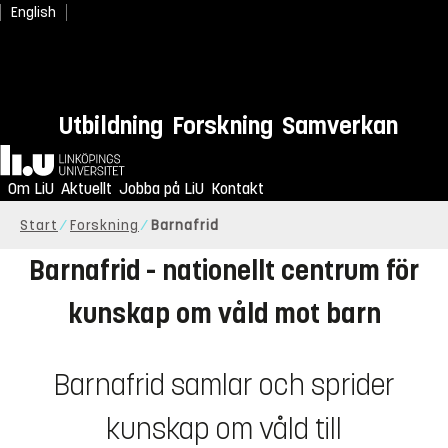
English
Utbildning
Forskning
Samverkan
För en uppväxt fri från våld
Hem
Om LiU
Din kunskap gör skillnad!
Aktuellt
Jobba på LiU
Kontakt
Start
Forskning
Barnafrid
Barnafrid - nationellt centrum för
kunskap om våld mot barn
Barnafrid samlar och sprider
kunskap om våld till