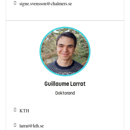
signe.svensson@
chalmers.se
Guillaume Larrat
Doktorand
KTH
larrat@
kth.se