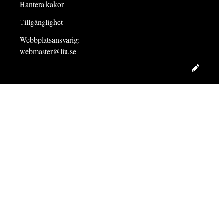
Hantera kakor
Tillgänglighet
Webbplatsansvarig:
webmaster@liu.se
Redig