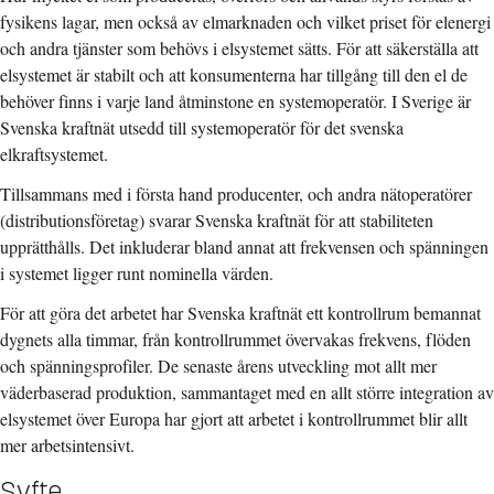
fysikens lagar, men också av elmarknaden och vilket priset för elenergi
och andra tjänster som behövs i elsystemet sätts. För att säkerställa att
elsystemet är stabilt och att konsumenterna har tillgång till den el de
behöver finns i varje land åtminstone en systemoperatör. I Sverige är
Svenska kraftnät utsedd till systemoperatör för det svenska
elkraftsystemet.
Tillsammans med i första hand producenter, och andra nätoperatörer
(distributionsföretag) svarar Svenska kraftnät för att stabiliteten
upprätthålls. Det inkluderar bland annat att frekvensen och spänningen
i systemet ligger runt nominella värden.
För att göra det arbetet har Svenska kraftnät ett kontrollrum bemannat
dygnets alla timmar, från kontrollrummet övervakas frekvens, flöden
och spänningsprofiler. De senaste årens utveckling mot allt mer
väderbaserad produktion, sammantaget med en allt större integration av
elsystemet över Europa har gjort att arbetet i kontrollrummet blir allt
mer arbetsintensivt.
Syfte