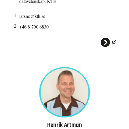
datavetenskap, KTH
larsno@
kth.se
+46 8 790 6830
Henrik Artman