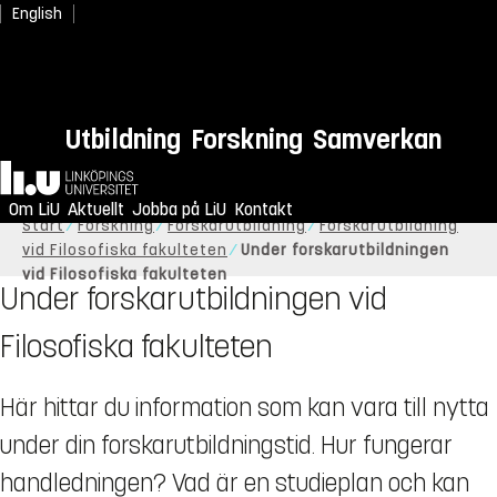
English
Utbildning
Forskning
Samverkan
Hem
Om LiU
Aktuellt
Jobba på LiU
Kontakt
Start
Forskning
Forskarutbildning
Forskarutbildning
vid Filosofiska fakulteten
Under forskarutbildningen
vid Filosofiska fakulteten
Under forskarutbildningen vid
Filosofiska fakulteten
Här hittar du information som kan vara till nytta
under din forskarutbildningstid. Hur fungerar
handledningen? Vad är en studieplan och kan