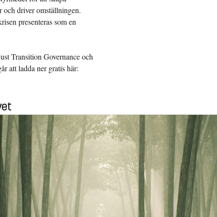
r och driver omställningen.
risen presenteras som en
Just Transition Governance och
r att ladda ner gratis här:
vet