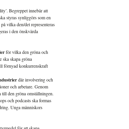
ity’. Begreppet innebär att
 ska styras synliggörs som en
 på vilka den/det representeras
igeras i den önskvärda
ier
för vilka den gröna och
te ska skapa gröna
ll förnyad konkurrenskraft
ndustrier
där involvering och
egioner och arbetare. Genom
a till den gröna omställningen.
ops och podcasts ska formas
ändring. Unga människors
tyrmedel för att skapa