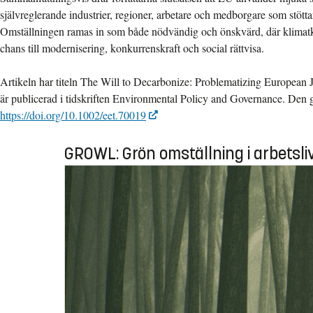
självreglerande industrier, regioner, arbetare och medborgare som stötta
Omställningen ramas in som både nödvändig och önskvärd, där klimatk
chans till modernisering, konkurrenskraft och social rättvisa.
Artikeln har titeln The Will to Decarbonize: Problematizing European 
är publicerad i tidskriften Environmental Policy and Governance. Den gå
https://doi.org/10.1002/eet.70019
GROWL: Grön omställning i arbetsli