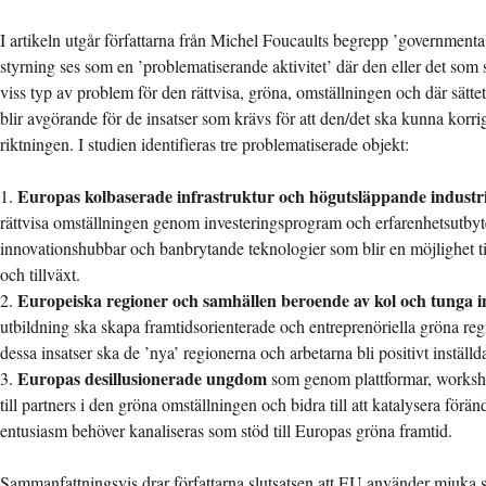
I artikeln utgår författarna från Michel Foucaults begrepp ’governmental
styrning ses som en ’problematiserande aktivitet’ där den eller det som
viss typ av problem för den rättvisa, gröna, omställningen och där sättet
blir avgörande för de insatser som krävs för att den/det ska kunna korr
riktningen. I studien identifieras tre problematiserade objekt:
Europas kolbaserade infrastruktur och högutsläppande industr
1.
rättvisa omställningen genom investeringsprogram och erfarenhetsutby
innovationshubbar och banbrytande teknologier som blir en möjlighet ti
och tillväxt.
Europeiska regioner och samhällen beroende av kol och tunga i
2.
utbildning ska skapa framtidsorienterade och entreprenöriella gröna r
dessa insatser ska de ’nya’ regionerna och arbetarna bli positivt inställd
Europas desillusionerade ungdom
3.
som genom plattformar, worksh
till partners i den gröna omställningen och bidra till att katalysera för
entusiasm behöver kanaliseras som stöd till Europas gröna framtid.
Sammanfattningsvis drar författarna slutsatsen att EU använder mjuka s