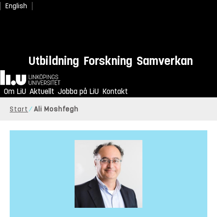
English
Utbildning
Forskning
Samverkan
Hem
Om LiU
Aktuellt
Jobba på LiU
Kontakt
Start
Ali Moshfegh