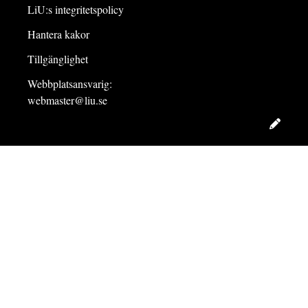
LiU:s integritetspolicy
Hantera kakor
Tillgänglighet
Webbplatsansvarig:
webmaster@liu.se
Redig