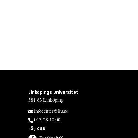
Linköpings universitet
581 83 Linköping
infocenter@liu.se
013-28 10 00
Följ oss
Facebook