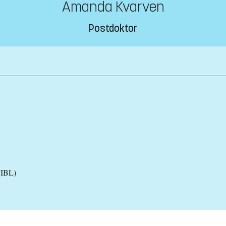
Amanda Kvarven
Postdoktor
(IBL)