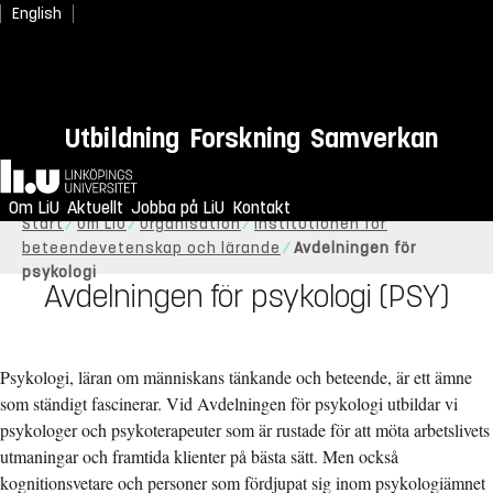
English
Utbildning
Forskning
Samverkan
Hem
Om LiU
Aktuellt
Jobba på LiU
Kontakt
Start
Om LiU
Organisation
Institutionen för
beteendevetenskap och lärande
Avdelningen för
psykologi
Avdelningen för psykologi (PSY)
Psykologi, läran om människans tänkande och beteende, är ett ämne
som ständigt fascinerar. Vid Avdelningen för psykologi utbildar vi
psykologer och psykoterapeuter som är rustade för att möta arbetslivets
utmaningar och framtida klienter på bästa sätt. Men också
kognitionsvetare och personer som fördjupat sig inom psykologiämnet