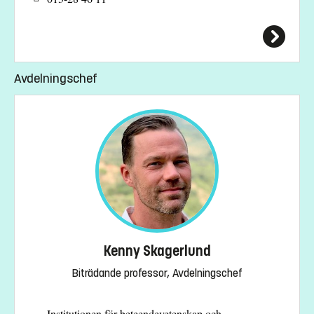
Avdelningschef
Kenny Skagerlund
Biträdande professor, Avdelningschef
Institutionen för beteendevetenskap och