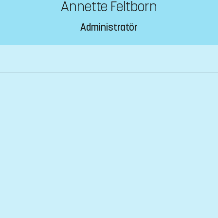
Annette Feltborn
Administratör