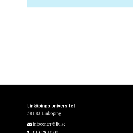
Linköpings universitet
581 83 Linköping
infocenter@liu.se
013-28 10 00