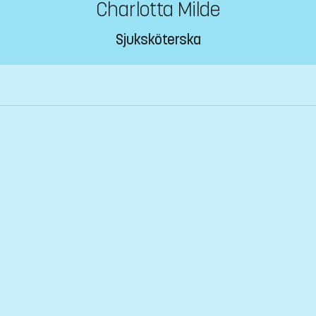
Charlotta Milde
Sjuksköterska