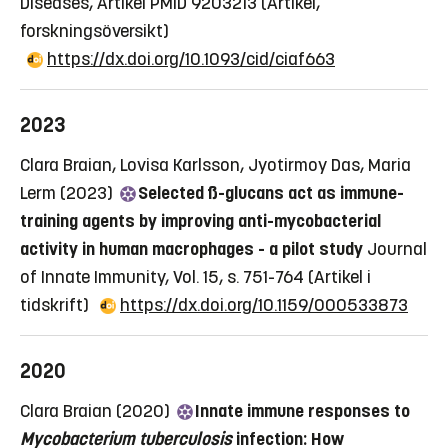
Diseases, Artikel PMID 9203213
(Artikel,
forskningsöversikt)
https://dx.doi.org/10.1093/cid/ciaf663
2023
Clara Braian, Lovisa Karlsson, Jyotirmoy Das, Maria
Lerm (2023)
Selected ß-glucans act as immune-
training agents by improving anti-mycobacterial
activity in human macrophages - a pilot study
Journal
of Innate Immunity, Vol. 15, s. 751-764
(Artikel i
tidskrift)
https://dx.doi.org/10.1159/000533873
2020
Clara Braian (2020)
Innate immune responses to
Mycobacterium tuberculosis
infection: How