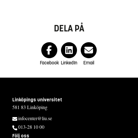
DELA PÅ
Facebook
LinkedIn
Email
Linköpings universitet
581 83 Linköping
infocenter@liu.se
013-28 10 00
Följ oss