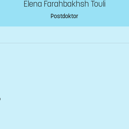
Elena Farahbakhsh Touli
Postdoktor
)