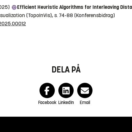
2025)
Efficient Heuristic Algorithms for Interleaving Di
ualization (TopoInVis), s. 74-88
(Konferensbidrag)
.2025.00012
DELA PÅ
Facebook
LinkedIn
Email