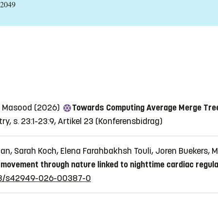
 2049
Bin Masood (2026)
Towards Computing Average Merge Tree 
 s. 23:1-23:9, Artikel 23
(Konferensbidrag)
man, Sarah Koch, Elena Farahbakhsh Touli, Joren Buekers, 
movement through nature linked to nighttime cardiac regula
1038/s42949-026-00387-0