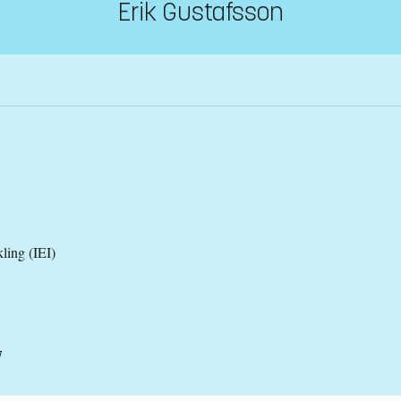
Erik Gustafsson
kling (IEI)
7