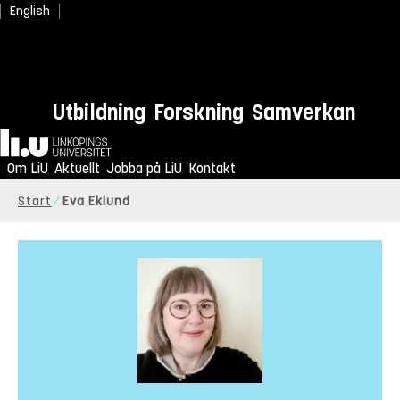
English
Utbildning
Forskning
Samverkan
Hem
Om LiU
Aktuellt
Jobba på LiU
Kontakt
Start
Eva Eklund