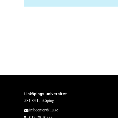
Linköpings universitet
581 83 Linköping
infocenter@liu.se
013-28 10 00