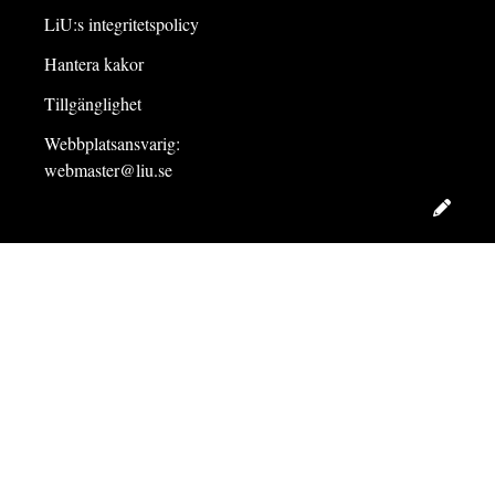
LiU:s integritetspolicy
Hantera kakor
Tillgänglighet
Webbplatsansvarig:
webmaster@liu.se
Redig