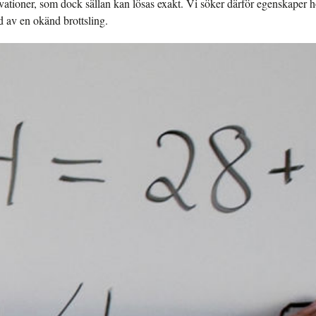
tioner, som dock sällan kan lösas exakt. Vi söker därför egenskaper ho
d av en okänd brottsling.