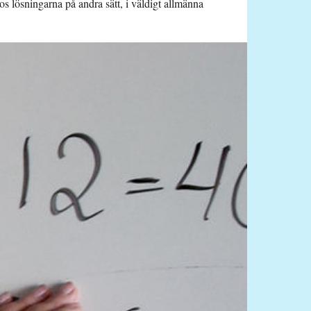
s lösningarna på andra sätt, i väldigt allmänna