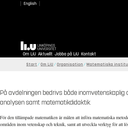
English
Hem
Om LiU
Aktuellt
Jobba på LiU
Kontakt
Start
Om LiU
Organisation
Matematiska instit
På avdelningen bedrivs både inomvetenskaplig o
analysen samt matematikdidaktik.
För den tillämpade matematiken är målen att införa matematiska metoder
områden inom vetenskap och teknik, samt att utveckla verktyg för att l