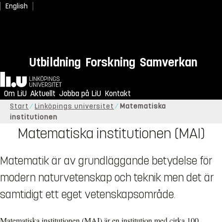
English
Utbildning
Forskning
Samverkan
Hem
Om LiU
Aktuellt
Jobba på LiU
Kontakt
Start
Linköpings universitet
Matematiska
institutionen
Matematiska institutionen (MAI)
Matematik är av grundläggande betydelse för
modern naturvetenskap och teknik men det är
samtidigt ett eget vetenskapsområde.
Matematiska institutionen (MAI) är en institution med cirka 100