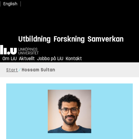
English
Utbildning
Forskning
Samverkan
Hem
Om LiU
Aktuellt
Jobba på LiU
Kontakt
Start
Hossam Sultan