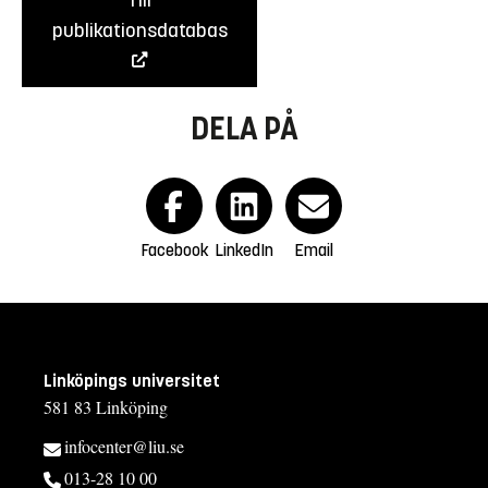
Till
publikationsdatabas
DELA PÅ
Facebook
LinkedIn
Email
Linköpings universitet
581 83 Linköping
infocenter@liu.se
013-28 10 00