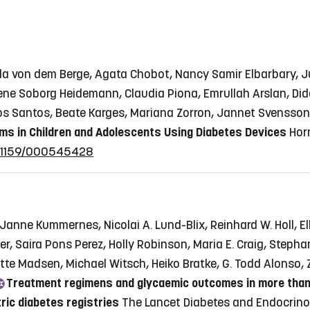
a von dem Berge, Agata Chobot, Nancy Samir Elbarbary, Jul
lene Soborg Heidemann, Claudia Piona, Emrullah Arslan, Did
Dos Santos, Beate Karges, Mariana Zorron, Jannet Svensso
ms in Children and Adolescents Using Diabetes Devices
Hor
10.1159/000545428
nne Kummernes, Nicolai A. Lund-Blix, Reinhard W. Holl, Elk
r, Saira Pons Perez, Holly Robinson, Maria E. Craig, Step
tte Madsen, Michael Witsch, Heiko Bratke, G. Todd Alonso,
Treatment regimens and glycaemic outcomes in more than 1
tric diabetes registries
The Lancet Diabetes and Endocrinolo