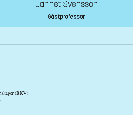
Jannet Svensson
Gästprofessor
tenskaper (BKV)
)