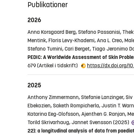
Publikationer
2026
Anna Korsgaard Berg, Stefano Passanisi, Thekl
Mentink, Floris Levy-Khademi, Ana L. Creo, Ma
Stefano Tumini, Cari Berget, Tiago Jeronimo 
PEDIC: A Worldwide Assessment of Skin Proble
679
(Artikel i tidskrift)
https://dx.doi.org/
2025
Anthony Zimmermann, Stefanie Lanzinger, Siv Ja
Ebekozien, Saketh Rompicherla, Justin T. Warne
Katarina Eeg-Olofsson, Ajenthen G. Ranjan, Me
Torild Skrivarhaug, Jannet Svensson (2025)
22): a longitudinal analysis of data from paedia