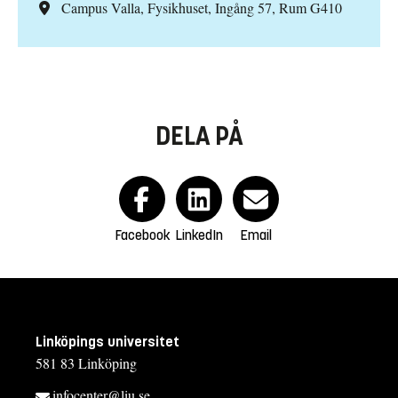
Campus Valla, Fysikhuset, Ingång 57, Rum G410
DELA PÅ
Facebook
LinkedIn
Email
Linköpings universitet
581 83 Linköping
infocenter@liu.se