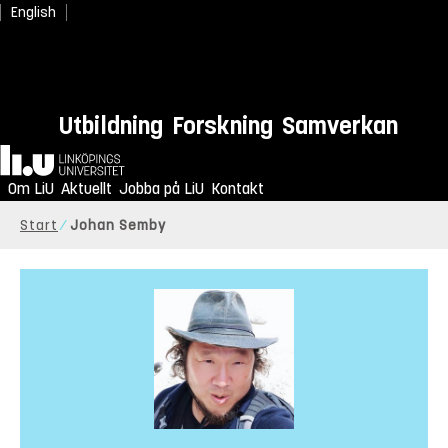
English
Utbildning
Forskning
Samverkan
Hem
Om LiU
Aktuellt
Jobba på LiU
Kontakt
Start
Johan Semby