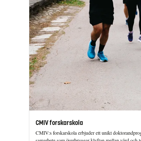
CMIV forskarskola
CMIV:s forskarskola erbjuder ett unikt doktorandpro
samarbete som överbryggar klyftan mellan vård och t