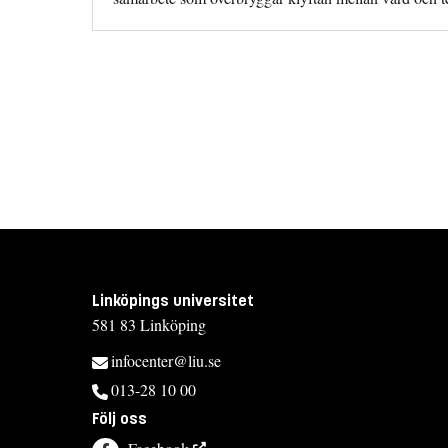
Linköpings universitet
581 83 Linköping
infocenter@liu.se
013-28 10 00
Följ oss