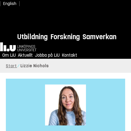
English
Utbildning
Forskning
Samverkan
Hem
Om LiU
Aktuellt
Jobba på LiU
Kontakt
Start
Lizzie Nichols