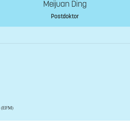
Meijuan Ding
Postdoktor
l (EFM)