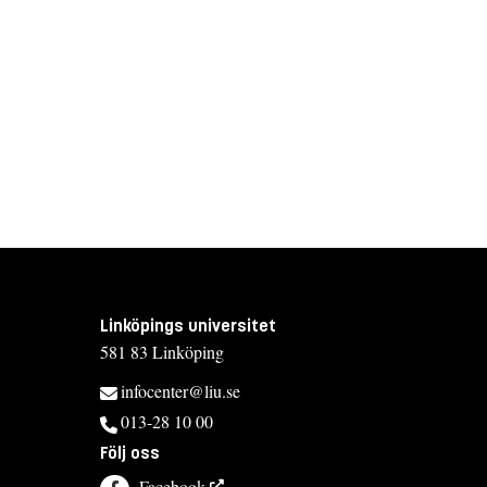
Linköpings universitet
581 83 Linköping
infocenter@liu.se
013-28 10 00
Följ oss
Facebook