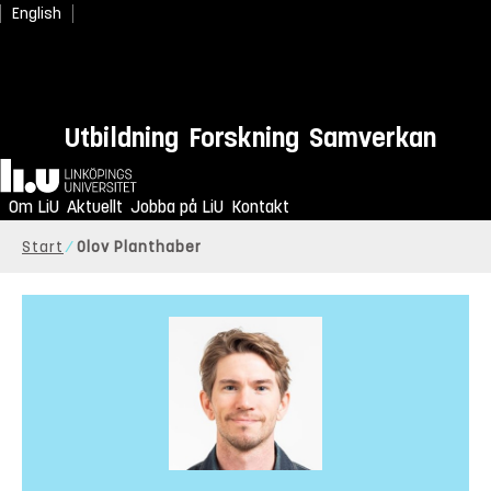
English
Utbildning
Forskning
Samverkan
Hem
Om LiU
Aktuellt
Jobba på LiU
Kontakt
Start
Olov Planthaber