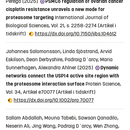
Perego (2025)
PSMC6 regulation of ovarian cancer
cisplatin resistance unravels a new mode for
proteasome targeting
International Journal of
Biological Sciences, Vol. 21, s. 2258-2274
(Artikel i
tidskrift)
https://dx.doi.org/10.7150/ijbs.104612
Johannes Salomonsson, Linda Sjöstrand, Arvid
Eskilson, Dean Derbyshire, Padraig D´arcy, Maria
Sunnerhagen, Alexandra Ahlner (2025)
Dynamic
networks connect the USP14 active site region with
the proteasome interaction surface
Protein Science,
Vol. 34, Artikel e70077
(Artikel i tidskrift)
https://dx.doi.org/10.1002/pro.70077
Sallam Abdallah, Mouna Tabebi, Sawsan Qanadilo,
Neserin Ali, Jing Wang, Padraig D´arcy, Wen Zhong,