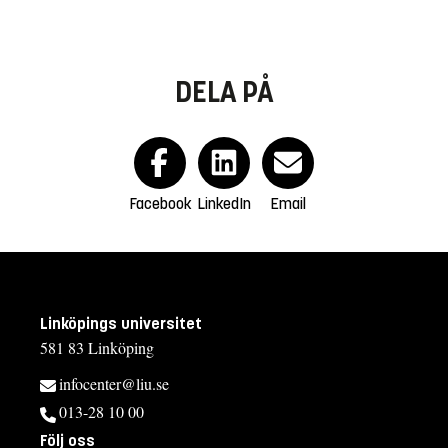
DELA PÅ
Facebook
LinkedIn
Email
Linköpings universitet
581 83 Linköping
infocenter@liu.se
013-28 10 00
Följ oss