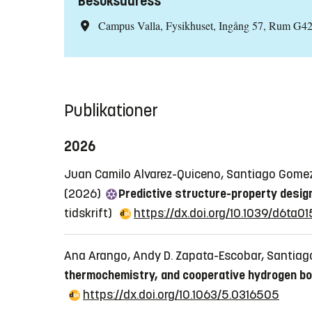
Besöksadress
Campus Valla, Fysikhuset, Ingång 57, Rum G4
Publikationer
2026
Juan Camilo Alvarez-Quiceno, Santiago Gomez J
(2026)
Predictive structure-property desig
tidskrift)
https://dx.doi.org/10.1039/d6ta0
Ana Arango, Andy D. Zapata-Escobar, Santiago
thermochemistry, and cooperative hydrogen bo
https://dx.doi.org/10.1063/5.0316505