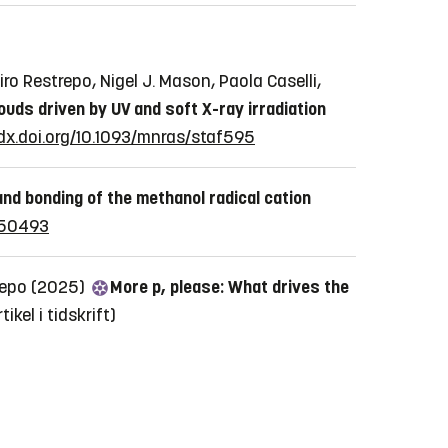
o Restrepo, Nigel J. Mason, Paola Caselli,
ouds driven by UV and soft X-ray irradiation
/dx.doi.org/10.1093/mnras/staf595
and bonding of the methanol radical cation
0250493
trepo (2025)
More p, please: What drives the
tikel i tidskrift)