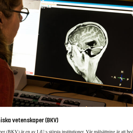
niska vetenskaper (BKV)
per (BKV) är en av LiU:s största institutioner. Vår målsättning är att 