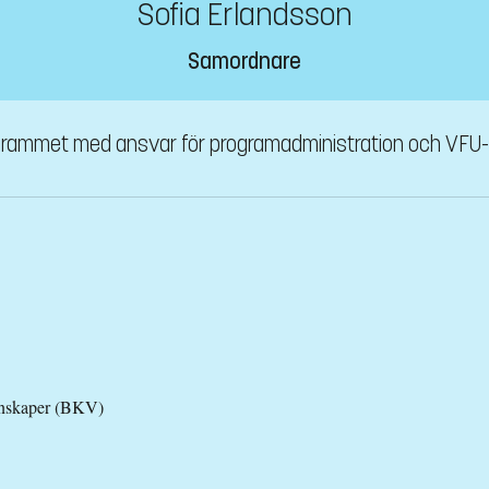
Sofia Erlandsson
Samordnare
grammet med ansvar för programadministration och VF
tenskaper (BKV)