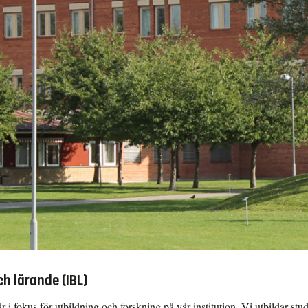
h lärande (IBL)
 i fokus för utbildning och forskning på vår institution. Vi utbildar stu