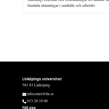
framtida utmaningar i samhälle och arbetsliv.
Linköpings universitet
581 83 Linköping
infocenter@liu.se
013-28 10 00
Följ oss