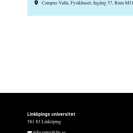
Campus Valla, Fysikhuset, Ingång 57, Rum M3
Linköpings universitet
581 83 Linköping
infocenter@liu.se