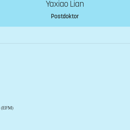
Yaxiao Lian
Postdoktor
l (EFM)