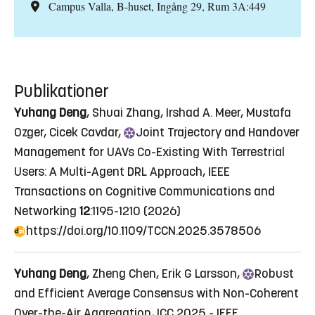
Campus Valla, B-huset, Ingång 29, Rum 3A:449
Publikationer
Yuhang Deng
, Shuai Zhang, Irshad A. Meer, Mustafa
Ozger, Cicek Cavdar,
Joint
Trajectory and Handover
Management for UAVs Co-Existing With Terrestrial
Users: A Multi-Agent DRL Approach
, IEEE
Transactions on Cognitive Communications and
Networking
12
:1195-1210 (2026)
https://doi.org/10.1109/TCCN.2025.3578506
Yuhang Deng
, Zheng Chen, Erik G Larsson,
Robust
and Efficient Average Consensus with Non-Coherent
Over-the-Air Aggregation
, ICC 2025 - IEEE