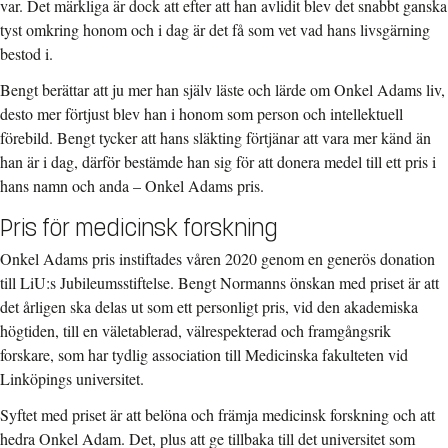
var. Det märkliga är dock att efter att han avlidit blev det snabbt ganska
tyst omkring honom och i dag är det få som vet vad hans livsgärning
bestod i.
Bengt berättar att ju mer han själv läste och lärde om Onkel Adams liv,
desto mer förtjust blev han i honom som person och intellektuell
förebild. Bengt tycker att hans släkting förtjänar att vara mer känd än
han är i dag, därför bestämde han sig för att donera medel till ett pris i
hans namn och anda – Onkel Adams pris.
Pris för medicinsk forskning
Onkel Adams pris
instiftades våren 2020 genom en generös donation
till LiU:s Jubileumsstiftelse. Bengt Normanns önskan med priset är att
det årligen ska delas ut som ett personligt pris, vid den akademiska
högtiden, till en väletablerad, välrespekterad och framgångsrik
forskare, som har tydlig association till Medicinska fakulteten vid
Linköpings universitet.
Syftet med priset är att belöna och främja medicinsk forskning och att
hedra Onkel Adam. Det, plus att ge tillbaka till det universitet som