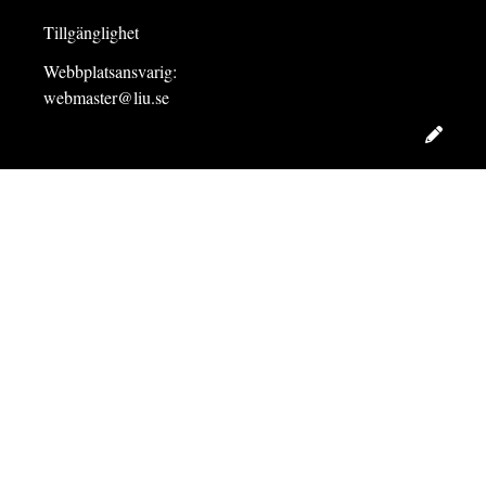
Tillgänglighet
Webbplatsansvarig:
webmaster@liu.se
Redig