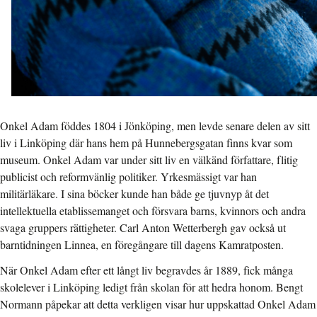
Onkel Adam föddes 1804
i Jönköping, men levde senare delen av sitt
liv i Linköping där hans hem på Hunnebergsgatan finns kvar som
museum. Onkel Adam var under sitt liv en välkänd författare, flitig
publicist och reformvänlig politiker. Yrkesmässigt var han
militärläkare. I sina böcker kunde han både ge tjuvnyp åt det
intellektuella etablissemanget och försvara barns, kvinnors och andra
svaga gruppers rättigheter. Carl Anton Wetterbergh gav också ut
barntidningen Linnea, en föregångare till dagens Kamratposten.
När Onkel Adam efter ett långt liv begravdes år 1889, fick många
skolelever i Linköping ledigt från skolan för att hedra honom. Bengt
Normann påpekar att detta verkligen visar hur uppskattad Onkel Adam