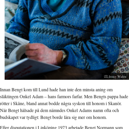
Jenny Widén
Innan Bengt kom till Lund
hade han inte den minsta aning om
släktingen Onkel Adam – hans farmors farfar. Men Bengts pappa hade
rötter i Skåne, bland annat bodde några syskon till honom i Skanör.
När Bengt hälsade på dem nämndes Onkel Adams namn ofta och
budskapet var tydligt: Bengt borde lära sig mer om honom.
Efter disputationen i Linköping
1973 arbetade Bengt Normann som