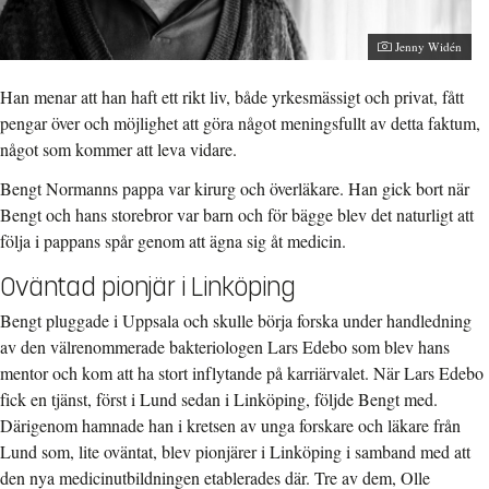
Jenny Widén
Han menar att han haft ett rikt liv, både yrkesmässigt och privat, fått
pengar över och möjlighet att göra något meningsfullt av detta faktum,
något som kommer att leva vidare.
Bengt Normanns pappa var kirurg och överläkare. Han gick bort när
Bengt och hans storebror var barn och för bägge blev det naturligt att
följa i pappans spår genom att ägna sig åt medicin.
Oväntad pionjär i Linköping
Bengt pluggade i Uppsala och skulle börja forska under handledning
av den välrenommerade bakteriologen Lars Edebo som blev hans
mentor och kom att ha stort inflytande på karriärvalet. När Lars Edebo
fick en tjänst, först i Lund sedan i Linköping, följde Bengt med.
Därigenom hamnade han i kretsen av unga forskare och läkare från
Lund som, lite oväntat, blev pionjärer i Linköping i samband med att
den nya medicinutbildningen etablerades där. Tre av dem, Olle