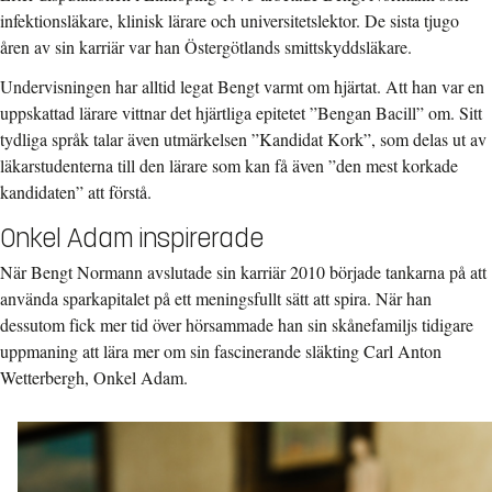
infektionsläkare, klinisk lärare och universitetslektor. De sista tjugo
åren av sin karriär var han Östergötlands smittskyddsläkare.
Undervisningen har alltid legat Bengt varmt om hjärtat. Att han var en
uppskattad lärare vittnar det hjärtliga epitetet ”Bengan Bacill” om. Sitt
tydliga språk talar även utmärkelsen ”Kandidat Kork”, som delas ut av
läkarstudenterna till den lärare som kan få även ”den mest korkade
kandidaten” att förstå.
Onkel Adam inspirerade
När Bengt Normann avslutade sin karriär 2010 började tankarna på att
använda sparkapitalet på ett meningsfullt sätt att spira. När han
dessutom fick mer tid över hörsammade han sin skånefamiljs tidigare
uppmaning att lära mer om sin fascinerande släkting Carl Anton
Wetterbergh, Onkel Adam.