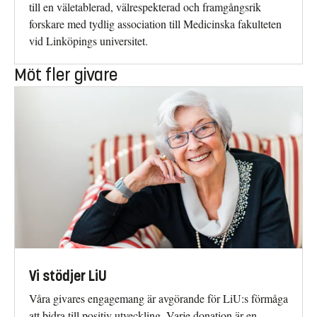
till en väletablerad, välrespekterad och framgångsrik
forskare med tydlig association till Medicinska fakulteten
vid Linköpings universitet.
Möt fler givare
Vi stödjer LiU
Våra givares engagemang är avgörande för LiU:s förmåga
att bidra till positiv utveckling. Varje donation är en