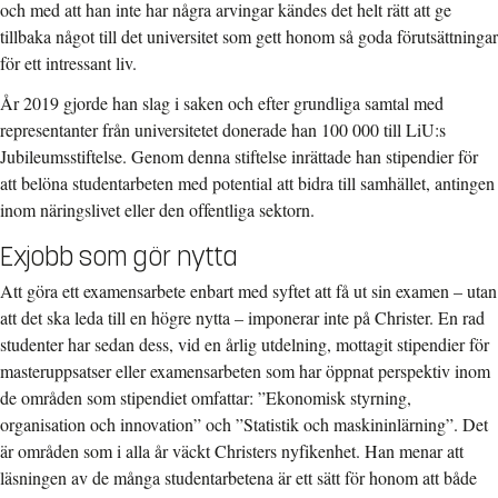
och med att han inte har några arvingar kändes det helt rätt att ge
tillbaka något till det universitet som gett honom så goda förutsättningar
för ett intressant liv.
År 2019 gjorde han slag i saken och efter grundliga samtal med
representanter från universitetet donerade han 100 000 till LiU:s
Jubileumsstiftelse. Genom denna stiftelse inrättade han stipendier för
att belöna studentarbeten med potential att bidra till samhället, antingen
inom näringslivet eller den offentliga sektorn.
Exjobb som gör nytta
Att göra ett examensarbete enbart med syftet att få ut sin examen – utan
att det ska leda till en högre nytta – imponerar inte på Christer. En rad
studenter har sedan dess, vid en årlig utdelning, mottagit stipendier för
masteruppsatser eller examensarbeten som har öppnat perspektiv inom
de områden som stipendiet omfattar: ”Ekonomisk styrning,
organisation och innovation” och ”Statistik och maskininlärning”. Det
är områden som i alla år väckt Christers nyfikenhet. Han menar att
läsningen av de många studentarbetena är ett sätt för honom att både