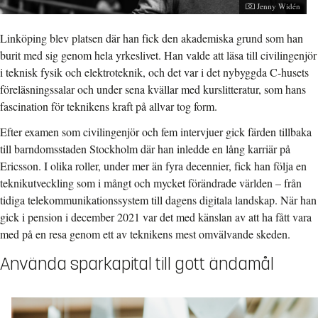
Jenny Widén
Linköping blev platsen där han fick den akademiska grund som han
burit med sig genom hela yrkeslivet. Han valde att läsa till civilingenjör
i teknisk fysik och elektroteknik, och det var i det nybyggda C-husets
föreläsningssalar och under sena kvällar med kurslitteratur, som hans
fascination för teknikens kraft på allvar tog form.
Efter examen som civilingenjör och fem intervjuer gick färden tillbaka
till barndomsstaden Stockholm där han inledde en lång karriär på
Ericsson. I olika roller, under mer än fyra decennier, fick han följa en
teknikutveckling som i mångt och mycket förändrade världen – från
tidiga telekommunikationssystem till dagens digitala landskap. När han
gick i pension i december 2021 var det med känslan av att ha fått vara
med på en resa genom ett av teknikens mest omvälvande skeden.
Använda sparkapital till gott ändamål