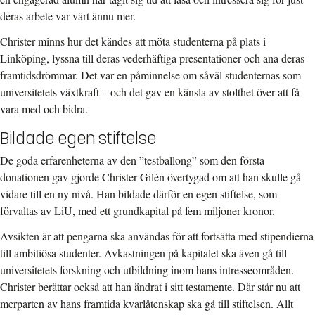
deras arbete var värt ännu mer.
Christer minns hur det kändes att möta studenterna på plats i
Linköping, lyssna till deras vederhäftiga presentationer och ana deras
framtidsdrömmar. Det var en påminnelse om såväl studenternas som
universitetets växtkraft – och det gav en känsla av stolthet över att få
vara med och bidra.
Bildade egen stiftelse
De goda erfarenheterna av den ”testballong” som den första
donationen gav gjorde Christer Gilén övertygad om att han skulle gå
vidare till en ny nivå. Han bildade därför en egen stiftelse, som
förvaltas av LiU, med ett grundkapital på fem miljoner kronor.
Avsikten är att pengarna ska användas för att fortsätta med stipendierna
till ambitiösa studenter. Avkastningen på kapitalet ska även gå till
universitetets forskning och utbildning inom hans intresseområden.
Christer berättar också att han ändrat i sitt testamente. Där står nu att
merparten av hans framtida kvarlåtenskap ska gå till stiftelsen. Allt