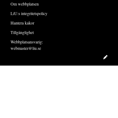
Om webbplatsen
LiU:s integritetspolicy
Hantera kakor
Tillgänglighet
Webbplatsansvarig:
webmaster@liu.se
Redig