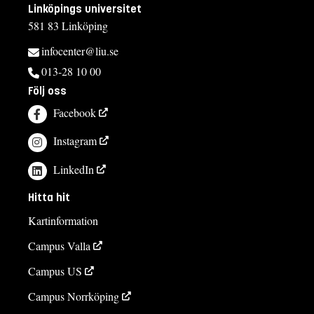
Linköpings universitet
+4613281987
581 83 Linköping
Kursplan
infocenter@liu.se
013-28 10 00
Följ oss
Facebook
Instagram
LinkedIn
Hitta hit
Kartinformation
Campus Valla
Campus US
Campus Norrköping