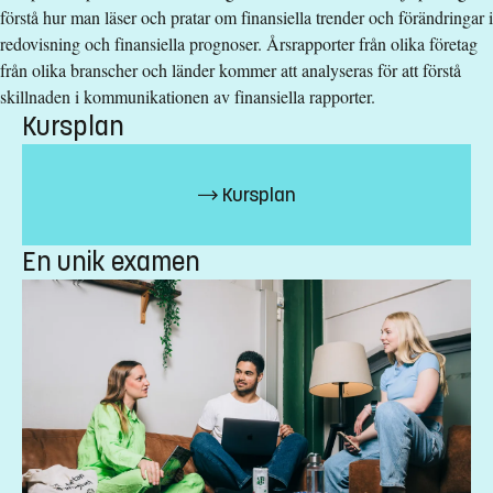
Undervisningsspråk
:
Engelska
förstå hur man läser och pratar om finansiella trender och förändringar i
Anmälningskod
:
LIU-4Z177
redovisning och finansiella prognoser. Årsrapporter från olika företag
Antal platser
:
25
från olika branscher och länder kommer att analyseras för att förstå
skillnaden i kommunikationen av finansiella rapporter.
Kursplan
Särskilda förkunskapskrav
Grundläggande behörighet på grundnivå samt Engelska 6.
Kursplan
Undantag ges för svenska.
Alternativt
En unik examen
Grundläggande behörighet på grundnivå samt Engelska nivå 2.
Undantag ges för svenska.
Urval
Betyg (33%) högskoleprov (33%) akademiska poäng (33%)
Studieavgift
13500 kr - OBS! Gäller bara studenter utanför EU/EES och