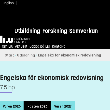
English
Utbildning
Forskning
Samverkan
Hem
Om LiU
Aktuellt
Jobba på LiU
Kontakt
Start
Utbildning
Engelska för ekonomisk redovisning
Engelska för ekonomisk redovisning
7.5 hp
Våren 2026
Hösten 2026
Våren 2027