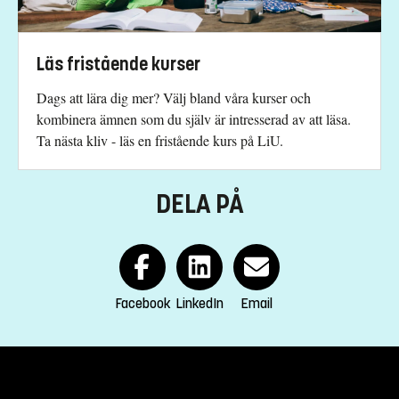
Schweiz.
Har du frågor om kursen, kontakta oss.
Läs fristående kurser
Gunilla Christiansen
Dags att lära dig mer? Välj bland våra kurser och
gunilla.christiansen@liu.se
kombinera ämnen som du själv är intresserad av att läsa.
Ta nästa kliv - läs en fristående kurs på LiU.
+4613281859
Julien Renard
DELA PÅ
julien.p.renard@liu.se
+4613281983
Elin Käck
elin.kack@liu.se
Facebook
LinkedIn
Email
+4613285734
Cathryn Halverson
cathryn.halverson@liu.se