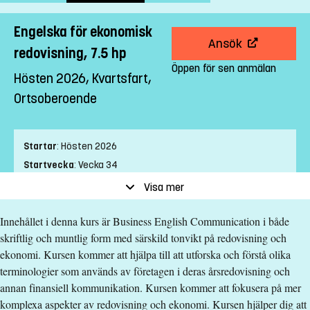
Engelska för ekonomisk
Ansök
redovisning, 7.5 hp
Öppen för sen anmälan
Hösten 2026, Kvartsfart,
Ortsoberoende
Startar
:
Hösten 2026
Startvecka
:
Vecka 34
Slutvecka
:
Vecka 3
Visa mer
Ort
:
Ortsoberoende
Innehållet i denna kurs är Business English Communication i både
Studietakt
:
Kvartsfart
skriftlig och muntlig form med särskild tonvikt på redovisning och
Nivå
:
Grundnivå
ekonomi. Kursen kommer att hjälpa till att utforska och förstå olika
Studieform
:
Distans
terminologier som används av företagen i deras årsredovisning och
Undervisningstid
:
Blandad undervisningstid
annan finansiell kommunikation. Kursen kommer att fokusera på mer
Antal obligatoriska tillfällen
:
0
komplexa aspekter av redovisning och ekonomi. Kursen hjälper dig att