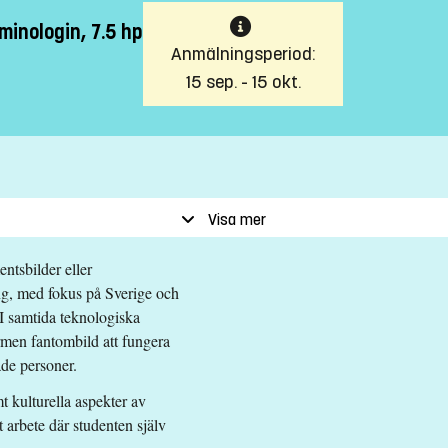
minologin, 7.5 hp
Anmälningsperiod:
15 sep. - 15 okt.
Visa mer
ntsbilder eller
ng, med fokus på Sverige och
 I samtida teknologiska
rmen fantombild att fungera
ade personer.
t kulturella aspekter av
t arbete där studenten själv