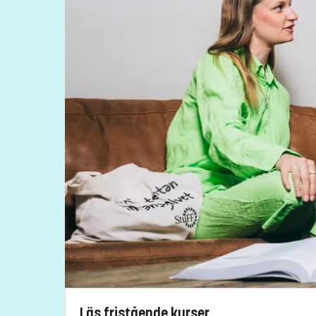
Kristina Hellman
kristina.hellman@liu.se
+4613281809
Kursplan
Läs fristående kurser