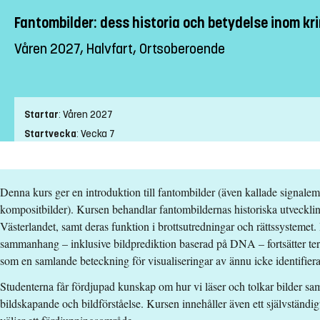
Fantombilder: dess historia och betydelse inom kri
Våren 2027, Halvfart, Ortsoberoende
Startar
:
Våren 2027
Startvecka
:
Vecka 7
Slutvecka
:
Vecka 16
Ort
:
Ortsoberoende
Denna kurs ger en introduktion till fantombilder (även kallade signaleme
Studietakt
:
Halvfart
kompositbilder). Kursen behandlar fantombildernas historiska utveckli
Nivå
:
Grundnivå
Västerlandet, samt deras funktion i brottsutredningar och rättssystemet.
Studieform
:
Distans
sammanhang – inklusive bildprediktion baserad på DNA – fortsätter te
Undervisningstid
:
Blandad undervisningstid
som en samlande beteckning för visualiseringar av ännu icke identifier
Antal obligatoriska tillfällen
:
0
Studenterna får fördjupad kunskap om hur vi läser och tolkar bilder sam
Undervisningsspråk
:
Svenska
bildskapande och bildförståelse. Kursen innehåller även ett självständig
Anmälningskod
:
LIU-4Z185