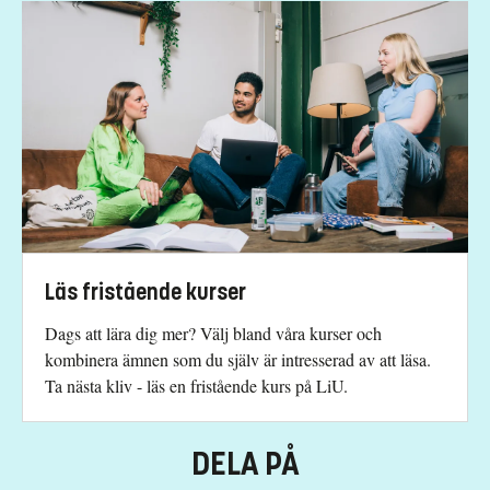
Särskilda förkunskapskrav
120 hp godkända kurser varav minst 60 hp
i företagsekonomi, eller motsvarande.
Engelska 6 eller Engelska nivå 2.
Undantag ges för svenska.
Urval
Akademiska poäng grundnivå
Läs fristående kurser
Studieavgift
Dags att lära dig mer? Välj bland våra kurser och
kombinera ämnen som du själv är intresserad av att läsa.
13500 kr - OBS! Gäller bara studenter utanför EU/EES och
Ta nästa kliv - läs en fristående kurs på LiU.
Schweiz.
Har du frågor om kursen, kontakta oss.
DELA PÅ
Aliaksei Kazlou