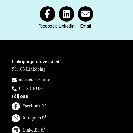
aliaksei.kazlou@liu.se
+4613281595
Gunilla S Andersson, Study Director
Facebook
LinkedIn
Email
gunilla.s.andersson@liu.se
+4613281729
Åsa Carmesten, Study Adviser
Linköpings universitet
asa.carmesten@liu.se
581 83 Linköping
+4613282573
infocenter@liu.se
013-28 10 00
Kursplan
Följ oss
Facebook
Instagram
LinkedIn