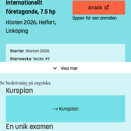
Internationellt
Ansök
företagande, 7.5 hp
Öppen för sen anmälan
Hösten 2026, Helfart,
Linköping
Startar
:
Hösten 2026
Startvecka
:
Vecka 49
Slutvecka
:
Vecka 3
Visa mer
Ort
:
Linköping
Se beskrivning på engelska.
Studietakt
:
Helfart
Kursplan
Nivå
:
Grundnivå
Studieform
:
Campusförlagd
Undervisningstid
:
Dagtid
Kursplan
Undervisningsspråk
:
Engelska
Anmälningskod
:
LIU-42139
En unik examen
Antal platser
:
5