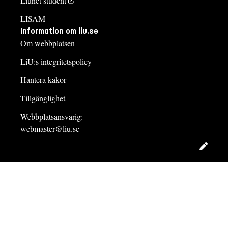
Liunet student
LISAM
Information om liu.se
Om webbplatsen
LiU:s integritetspolicy
Hantera kakor
Tillgänglighet
Webbplatsansvarig:
webmaster@liu.se
Redig