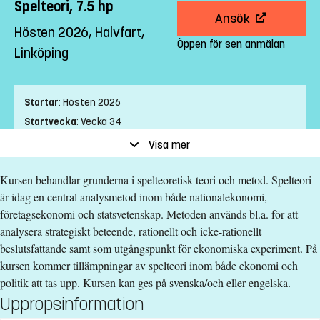
Spelteori, 7.5 hp
Ansök
Hösten 2026, Halvfart,
Öppen för sen anmälan
Linköping
Startar
:
Hösten 2026
Startvecka
:
Vecka 34
Slutvecka
:
Vecka 43
Visa mer
Ort
:
Linköping
Kursen behandlar grunderna i spelteoretisk teori och metod. Spelteori
Studietakt
:
Halvfart
är idag en central analysmetod inom både nationalekonomi,
Nivå
:
Avancerad nivå
företagsekonomi och statsvetenskap. Metoden används bl.a. för att
Studieform
:
Campusförlagd
analysera strategiskt beteende, rationellt och icke-rationellt
Undervisningstid
:
Dagtid
beslutsfattande samt som utgångspunkt för ekonomiska experiment. På
Undervisningsspråk
:
Svenska
kursen kommer tillämpningar av spelteori inom både ekonomi och
Anmälningskod
:
LIU-42209
politik att tas upp. Kursen kan ges på svenska/och eller engelska.
Antal platser
:
3
Uppropsinformation