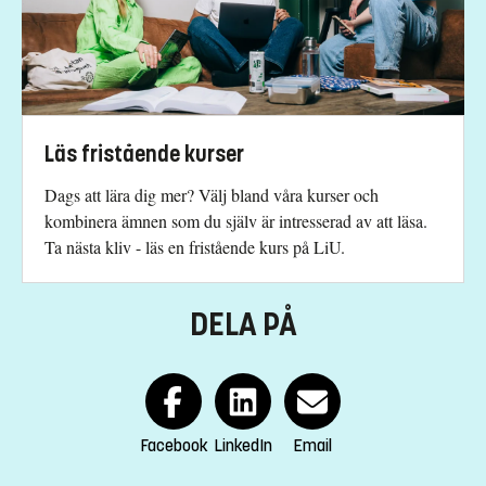
anki.rune@liu.se
013-28 24 03
Kinga Barrafrem, studierektor
kinga.barrafrem@liu.se
Läs fristående kurser
013-28 15 47
Dags att lära dig mer? Välj bland våra kurser och
Åsa Carmesten, studievägledare
kombinera ämnen som du själv är intresserad av att läsa.
asa.carmesten@liu.se
Ta nästa kliv - läs en fristående kurs på LiU.
013-28 25 73
DELA PÅ
Kursplan
Facebook
LinkedIn
Email