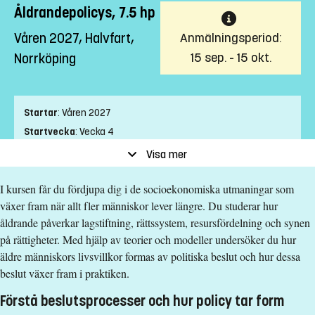
Åldrandepolicys, 7.5 hp
Våren 2027, Halvfart,
Anmälningsperiod:
15 sep. - 15 okt.
Norrköping
Startar
:
Våren 2027
Startvecka
:
Vecka 4
Slutvecka
:
Vecka 13
Visa mer
Ort
:
Norrköping
I kursen får du fördjupa dig i de socioekonomiska utmaningar som
Studietakt
:
Halvfart
växer fram när allt fler människor lever längre. Du studerar hur
Nivå
:
Avancerad nivå
åldrande påverkar lagstiftning, rättssystem, resursfördelning och synen
Studieform
:
Distans
på rättigheter. Med hjälp av teorier och modeller undersöker du hur
Undervisningstid
:
Dagtid
äldre människors livsvillkor formas av politiska beslut och hur dessa
Antal obligatoriska tillfällen
:
1
beslut växer fram i praktiken.
Undervisningsspråk
:
Engelska
Förstå beslutsprocesser och hur policy tar form
Anmälningskod
:
LIU-41020