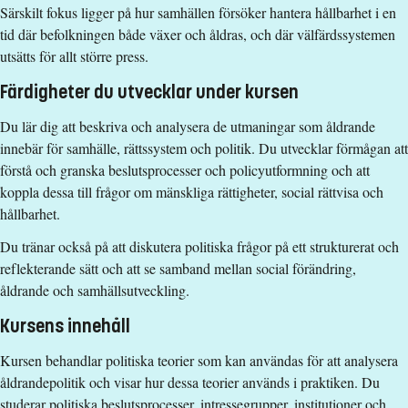
Särskilt fokus ligger på hur samhällen försöker hantera hållbarhet i en
Ulrika Sund
tid där befolkningen både växer och åldras, och där välfärdssystemen
utsätts för allt större press.
ulrika.sund@liu.se
+4611363193
Färdigheter du utvecklar under kursen
Sebastian Croné
Du lär dig att beskriva och analysera de utmaningar som åldrande
innebär för samhälle, rättssystem och politik. Du utvecklar förmågan att
sebastian.crone@liu.se
förstå och granska beslutsprocesser och policyutformning och att
+4613281946
koppla dessa till frågor om mänskliga rättigheter, social rättvisa och
hållbarhet.
Indre Genelyte
Du tränar också på att diskutera politiska frågor på ett strukturerat och
indre.genelyte@liu.se
reflekterande sätt och att se samband mellan social förändring,
+4611363263
åldrande och samhällsutveckling.
Kursplan
Kursens innehåll
Kursen behandlar politiska teorier som kan användas för att analysera
åldrandepolitik och visar hur dessa teorier används i praktiken. Du
studerar politiska beslutsprocesser, intressegrupper, institutioner och