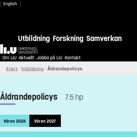
English
Utbildning
Forskning
Samverkan
Hem
Om LiU
Aktuellt
Jobba på LiU
Kontakt
Start
Utbildning
Åldrandepolicys
Åldrandepolicys
7.5 hp
Våren 2026
Våren 2027