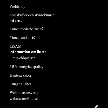
Profilshop
Föreskrifter och styrdokument
Internt
Liunet medarbetare
Liunet student
LISAM
Information om liu.se
Om webbplatsen
LiU:s integritetspolicy
Hantera kakor
Tillgänglighet
Webbplatsansvarig:
webmaster@liu.se
Redig