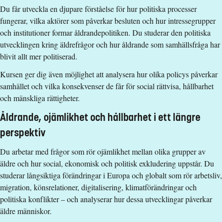
Antal platser
:
5
Du får utveckla en djupare förståelse för hur politiska processer
fungerar, vilka aktörer som påverkar besluten och hur intressegrupper
och institutioner formar åldrandepolitiken. Du studerar den politiska
Särskilda förkunskapskrav
utvecklingen kring äldrefrågor och hur åldrande som samhällsfråga har
150 hp varav 90 hp med progression inom ett huvudområde.
blivit allt mer politiserad.
5 hp inom metod.
Kursen ger dig även möjlighet att analysera hur olika policys påverkar
5 hp inom samhällsvetenskap.
samhället och vilka konsekvenser de får för social rättvisa, hållbarhet
och mänskliga rättigheter.
Engelska 6 alternativt Engelska nivå 2.
Undantag ges för svenska.
Åldrande, ojämlikhet och hållbarhet i ett längre
Urval
perspektiv
Akademiska poäng (för engelskspråkig utbildning)
Du arbetar med frågor som rör ojämlikhet mellan olika grupper av
äldre och hur social, ekonomisk och politisk exkludering uppstår. Du
Studieavgift
studerar långsiktiga förändringar i Europa och globalt som rör arbetsliv,
13500 kr - OBS! Gäller bara studenter utanför EU/EES och
migration, könsrelationer, digitalisering, klimatförändringar och
Schweiz.
politiska konflikter – och analyserar hur dessa utvecklingar påverkar
äldre människor.
Har du frågor om kursen, kontakta oss.