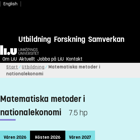
English
Utbildning
Forskning
Samverkan
Hem
Om LiU
Aktuellt
Jobba på LiU
Kontakt
Start
Utbildning
Matematiska metoder i
nationalekonomi
Matematiska metoder i
nationalekonomi
7.5 hp
Våren 2026
Hösten 2026
Våren 2027