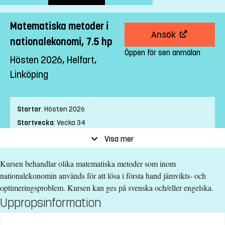
Matematiska metoder i
Ansök
nationalekonomi, 7.5 hp
Öppen för sen anmälan
Hösten 2026, Helfart,
Linköping
Startar
:
Hösten 2026
Startvecka
:
Vecka 34
Slutvecka
:
Vecka 38
Visa mer
Ort
:
Linköping
Kursen behandlar olika matematiska metoder som inom
Studietakt
:
Helfart
nationalekonomin används för att lösa i första hand jämvikts- och
Nivå
:
Grundnivå
optimeringsproblem. Kursen kan ges på svenska och/eller engelska.
Studieform
:
Campusförlagd
Uppropsinformation
Undervisningstid
:
Dagtid
Undervisningsspråk
:
Svenska