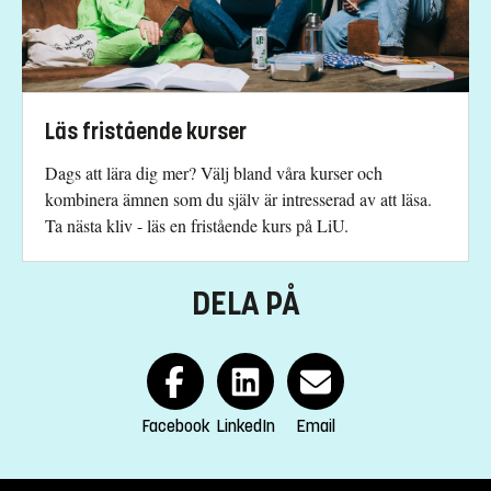
anki.rune@liu.se
013-28 24 03
Kinga Barrafrem, studierektor
Läs fristående kurser
kinga.barrafrem@liu.se
Dags att lära dig mer? Välj bland våra kurser och
013-28 15 47
kombinera ämnen som du själv är intresserad av att läsa.
Åsa Carmesten, studievägledare
Ta nästa kliv - läs en fristående kurs på LiU.
asa.carmesten@liu.se
DELA PÅ
013-28 25 73
Kursplan
Facebook
LinkedIn
Email