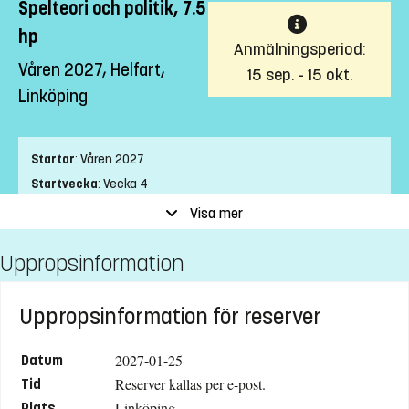
Spelteori och politik, 7.5
hp
Anmälningsperiod:
Våren 2027, Helfart,
15 sep. - 15 okt.
Linköping
Startar
:
Våren 2027
Startvecka
:
Vecka 4
Slutvecka
:
Vecka 8
Visa mer
Ort
:
Linköping
Uppropsinformation
Studietakt
:
Helfart
Nivå
:
Grundnivå
Studieform
:
Campusförlagd
Uppropsinformation för reserver
Undervisningstid
:
Dagtid
Undervisningsspråk
:
Svenska
2027-01-25
Datum
Anmälningskod
:
LIU-42220
Reserver kallas per e-post.
Tid
Linköping
Antal platser
:
5
Plats