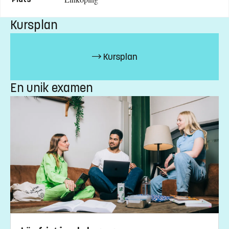
Kursplan
Särskilda förkunskapskrav
Nationalekonomi, grundkurs, 30 hp (inklusive Mikroekonomi
Kursplan
och Makroekonomi, med en omfattning om minst 7,5 hp
vardera) med minst 15 hp godkända.
En unik examen
Urval
Akademiska poäng grundnivå
Studieavgift
13500 kr - OBS! Gäller bara studenter utanför EU/EES och
Schweiz.
Har du frågor om kursen, kontakta oss.
Anki Rune, administratör
anki.rune@liu.se