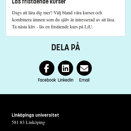
Läs fristående kurser
013-28 24 03
Dags att lära dig mer? Välj bland våra kurser och
Kinga Barrafrem, studierektor
kombinera ämnen som du själv är intresserad av att läsa.
Ta nästa kliv - läs en fristående kurs på LiU.
kinga.barrarfrem@liu.se
013-28 15 47
DELA PÅ
Åsa Carmesten, studievägledare
asa.carmesten@liu.se
013-28 25 73
Facebook
LinkedIn
Email
Kursplan
Linköpings universitet
581 83 Linköping