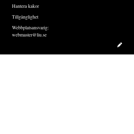
Hantera kakor
Tillgänglighet
Webbplatsansvarig:
webmaster@liu.se
Redig