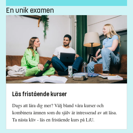
Undervisningsspråk
:
Engelska
En unik examen
Anmälningskod
:
LIU-45009
Antal platser
:
2
Särskilda förkunskapskrav
180 hp godkända varav 90 hp inom något av områdena
humaniora, samhällskunskap, kulturvetenskap,
beteendevetenskap, naturvetenskap, datorvetenskap eller
ingenjörsvetenskap.
15 hp godkända inom ett eller flera av följande ämnen:
Statistik
Läs fristående kurser
Matematik
​Datavetenskap.
Dags att lära dig mer? Välj bland våra kurser och
Engelska 6 eller Engelska nivå 2.
kombinera ämnen som du själv är intresserad av att läsa.
Undantag ges för svenska
Ta nästa kliv - läs en fristående kurs på LiU.
Urval