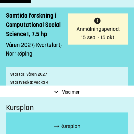
Samtida forskning i
Computational Social
Anmälningsperiod:
Science I, 7.5 hp
15 sep. - 15 okt.
Våren 2027, Kvartsfart,
Norrköping
Startar
:
Våren 2027
Startvecka
:
Vecka 4
Slutvecka
:
Vecka 23
Visa mer
Ort
:
Norrköping
Kursplan
Studietakt
:
Kvartsfart
Nivå
:
Avancerad nivå
Studieform
:
Campusförlagd
Kursplan
Undervisningstid
:
Dagtid