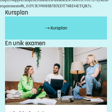
Kursplan
requirements#h_01FCR3988HB5HXDT78RD4ETQR5).
Kursplan
Kursplan
En unik examen