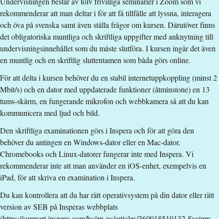
Undervisningen består av tolv frivilliga seminarier i Zoom som vi
Akademiska poäng grundnivå
rekommenderar att man deltar i för att få tillfälle att lyssna, interagera
Studieavgift
och öva på svenska samt även ställa frågor om kursen. Därutöver finns
det obligatoriska muntliga och skriftliga uppgifter med anknytning till
13500 kr - OBS! Gäller bara studenter utanför EU/EES och
undervisningsinnehållet som du måste slutföra. I kursen ingår det även
Schweiz.
en muntlig och en skriftlig sluttentamen som båda görs online.
Har du frågor om kursen, kontakta oss.
För att delta i kursen behöver du en stabil internetuppkoppling (minst 2
Jonas Johansson
Mbit/s) och en dator med uppdaterade funktioner (åtminstone) en 13
tums-skärm, en fungerande mikrofon och webbkamera så att du kan
jonas.johansson@liu.se
kommunicera med ljud och bild.
+4613281895
Den skriftliga examinationen görs i Inspera och för att göra den
Åsa Tiri
behöver du antingen en Windows-dator eller en Mac-dator.
Chromebooks och Linux-datorer fungerar inte med Inspera. Vi
asa.tiri@liu.se
rekommenderar inte att man använder en iOS-enhet, exempelvis en
Ioanna Zengler
iPad, för att skriva en examination i Inspera.
ioanna.zengler@liu.se
Du kan kontrollera att du har rätt operativsystem på din dator eller rätt
version av SEB på Insperas webbplats
+4613281621
(https://support.inspera.com/hc/en-us/articles/360018510132-System-