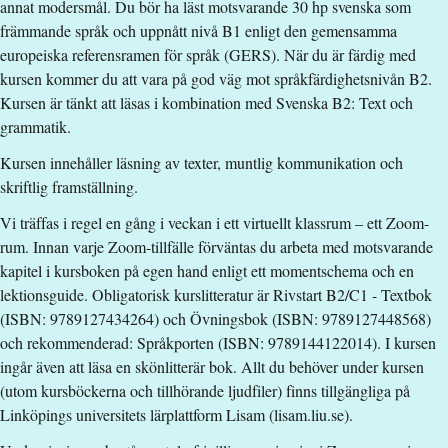
annat modersmål. Du bör ha läst motsvarande 30 hp svenska som
Nivå
:
Grundnivå
främmande språk och uppnått nivå B1 enligt den gemensamma
Studieform
:
Distans
europeiska referensramen för språk (GERS). När du är färdig med
Undervisningstid
:
Kvällstid
kursen kommer du att vara på god väg mot språkfärdighetsnivån B2.
Antal obligatoriska tillfällen
:
0
Kursen är tänkt att läsas i kombination med Svenska B2: Text och
Undervisningsspråk
:
Svenska
grammatik.
Anmälningskod
:
LIU-43554
Kursen innehåller läsning av texter, muntlig kommunikation och
Antal platser
:
35
skriftlig framställning.
Vi träffas i regel en gång i veckan i ett virtuellt klassrum – ett Zoom-
Särskilda förkunskapskrav
rum. Innan varje Zoom-tillfälle förväntas du arbeta med motsvarande
kapitel i kursboken på egen hand enligt ett momentschema och en
Godkänd Svenska för utländska studenter, nivå B1, 15 hp
lektionsguide. Obligatorisk kurslitteratur är Rivstart B2/C1 - Textbok
eller motsvarande kunskaper i svenska (nivå B1 enligt den
(ISBN: 9789127434264) och Övningsbok (ISBN: 9789127448568)
Gemensamma europeiska referensramen för språk)
och rekommenderad: Språkporten (ISBN: 9789144122014). I kursen
Engelska 6 eller Engelska nivå 2
ingår även att läsa en skönlitterär bok. Allt du behöver under kursen
Undantag ges för svenska
(utom kursböckerna och tillhörande ljudfiler) finns tillgängliga på
Urval
Linköpings universitets lärplattform Lisam (lisam.liu.se).