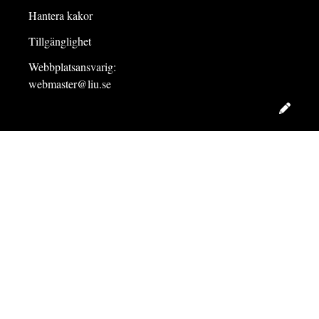
Hantera kakor
Tillgänglighet
Webbplatsansvarig:
webmaster@liu.se
Redig