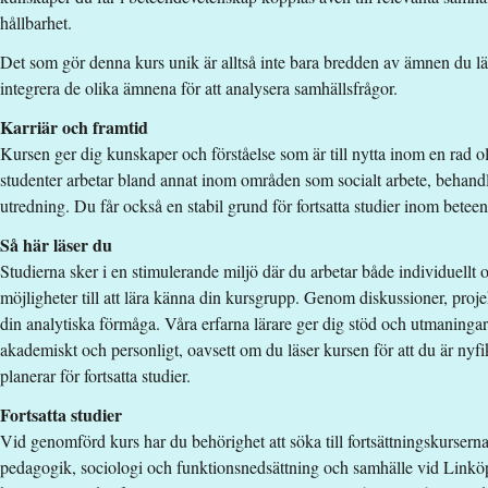
Särskilda förkunskapskrav
hållbarhet.
Det som gör denna kurs unik är alltså inte bara bredden av ämnen du läse
Grundläggande behörighet på grundnivå
integrera de olika ämnena för att analysera samhällsfrågor.
Urval
Karriär och framtid
Betyg (33%) högskoleprov (33%) akademiska poäng (33%)
Kursen ger dig kunskaper och förståelse som är till nytta inom en rad ol
studenter arbetar bland annat inom områden som socialt arbete, behandli
Studieavgift
utredning. Du får också en stabil grund för fortsatta studier inom bete
107400 kr - OBS! Gäller bara studenter utanför EU/EES och Schwe
Så här läser du
Har du frågor om kursen, kontakta oss.
Studierna sker i en stimulerande miljö där du arbetar både individuellt 
möjligheter till att lära känna din kursgrupp. Genom diskussioner, proje
Per A. Andersson
din analytiska förmåga. Våra erfarna lärare ger dig stöd och utmaninga
akademiskt och personligt, oavsett om du läser kursen för att du är nyf
per.a.andersson@liu.se
planerar för fortsatta studier.
013-28 20 53
Fortsatta studier
Sara Boodh
Vid genomförd kurs har du behörighet att söka till fortsättningskurser
sara.boodh@liu.se
pedagogik, sociologi och funktionsnedsättning och samhälle vid Linköpi