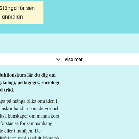
Stängd för sen
anmälan
Visa mer
duktionskurs lär du dig om
kologi, pedagogik, sociologi
d tråd.
ämpa på många olika områden i
änniskor handlar som de gör och
r också kunskaper om människors
e förståelse för sammanhang
e eller i familjen. De
lsfrågor, med särskilt fokus på