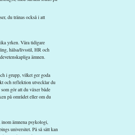
r, du tränas också i att
ika yrken. Våra tidigare
ng, hälsa/livsstil, HR och
endevetenskapliga ämnen.
iz.
och i grupp, vilket ger goda
kt och reflektion utvecklar du
r som gör att du växer både
iken på området eller om du
na inom ämnena psykologi,
ngs universitet. På så sätt kan