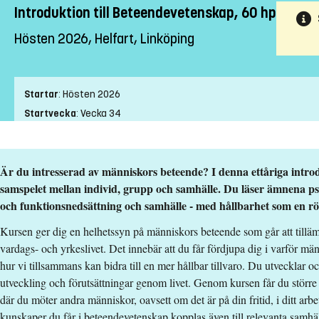
Introduktion till Beteendevetenskap, 60 hp
Hösten 2026, Helfart, Linköping
Startar
:
Hösten 2026
Startvecka
:
Vecka 34
Slutvecka
:
Vecka 23
Ort
:
Linköping
Är du intresserad av människors beteende? I denna ettåriga intro
Studietakt
:
Helfart
samspelet mellan individ, grupp och samhälle. Du läser ämnena psy
Nivå
:
Grundnivå
och funktionsnedsättning och samhälle - med hållbarhet som en rö
Studieform
:
Campusförlagd
Undervisningstid
:
Dagtid
Kursen ger dig en helhetssyn på människors beteende som går att till
vardags- och yrkeslivet. Det innebär att du får fördjupa dig i varför m
Undervisningsspråk
:
Svenska
hur vi tillsammans kan bidra till en mer hållbar tillvaro. Du utveckla
Anmälningskod
:
LIU-41210
utveckling och förutsättningar genom livet. Genom kursen får du störr
Antal platser
:
30
där du möter andra människor, oavsett om det är på din fritid, i ditt arbet
kunskaper du får i beteendevetenskap kopplas även till relevanta samhäl