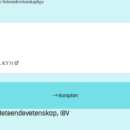
de beteendevetenskapliga
y, KY31
Kursplan
l Beteendevetenskap, IBV