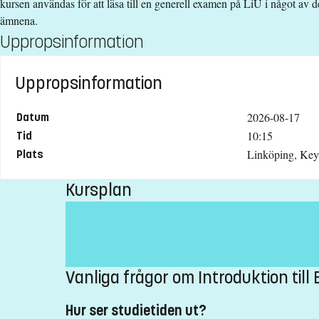
kursen användas för att läsa till en generell examen på LiU i något av 
013-28 44 13
ämnena.
Sofia Eriksson
Uppropsinformation
sofia.eriksson@liu.se
Uppropsinformation
013-28 15 81
Kursplan
2026-08-17
Datum
10:15
Tid
Linköping, Ke
Plats
Kursplan
Vanliga frågor om Introduktion til
Hur ser studietiden ut?