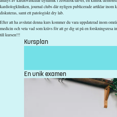
analys av kardiovaskulär dynamik i zebrafisk-larver, en klinisk demons
kardiologkliniken, journal clubs där nyligen publicerade artiklar inom 
Särskilda förkunskapskrav
diskuteras, samt ett patologiskt dry lab.
Efter att ha avslutat denna kurs kommer du vara uppdaterad inom områ
165hp godkända inom huvudområde med relevans för studier i
medicin och veta vad som krävs för att ge dig ut på en forskningsres
-biokemi
till kursen!!!
-cellbiologi
Kursplan
-molekylärbiologi
-genetik
-genteknik
-mikrobiologi
-immunologi
-fysiologi
En unik examen
-histologi
-anatomi
-patologi
eller liknande.
Engelska 6 eller Engelska nivå 2.
Undantag ges för svenska.