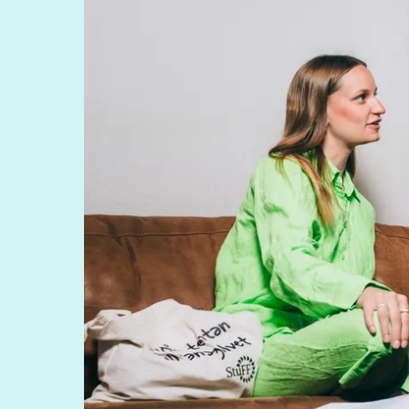
Urval
Akademiska poäng (för engelskspråkig utbildning)
Studieavgift
26700 kr - OBS! Gäller bara studenter utanför EU/EES och Schwe
Har du frågor om kursen, kontakta oss.
Lasse Jensen
lasse.jensen@liu.se
Kursadministratör
admin.emb@liu.se
Daniel Antonsson
studievagledare@medfak.liu.se
Kursplan