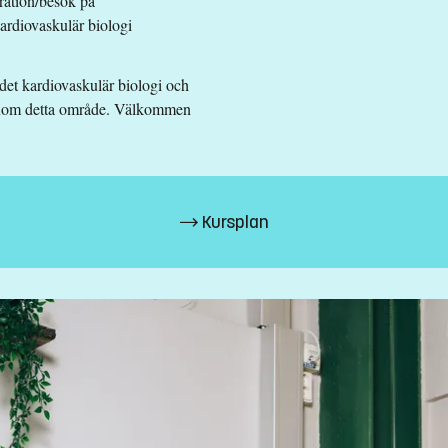
tration/besök på
kardiovaskulär biologi
det kardiovaskulär biologi och
nom medicinsk biologi omfattande minst 90 högskolepoäng inom föl
a inom detta område. Välkommen
Kursplan