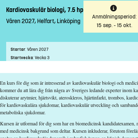
Kardiovaskulär biologi, 7.5 hp
Anmälningsperiod:
Våren 2027, Helfart, Linköping
15 sep. - 15 okt.
Startar
:
Våren 2027
Startvecka
:
Vecka 3
Slutvecka
:
Vecka 7
Ort
:
Linköping
En kurs för dig som är intresserad av kardiovaskulär biologi och medici
Studietakt
:
Helfart
kommer du att lära dig från några av Sveriges ledande experter inom 
Nivå
:
Avancerad nivå
diskuterar arytmier, hjärtsvikt, ateroskleros, hjärtinfarkt, trombos, kar
Studieform
:
Campusförlagd
för kardiovaskulära sjukdomar, kardiovaskulär utveckling och samband
Undervisningstid
:
Dagtid
metaboliska sjukdomar.
Undervisningsspråk
:
Engelska
Kursen är utformad för dig som har en biomedicinsk kandidatexamen, m
Anmälningskod
:
LIU-89033
med medicinsk bakgrund som deltar. Kursen inkluderar, förutom föreläs
Antal platser
:
5