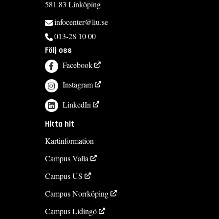
581 83 Linköping
infocenter@liu.se
013-28 10 00
Följ oss
Facebook
Instagram
LinkedIn
Hitta hit
Kartinformation
Campus Valla
Campus US
Campus Norrköping
Campus Lidingö