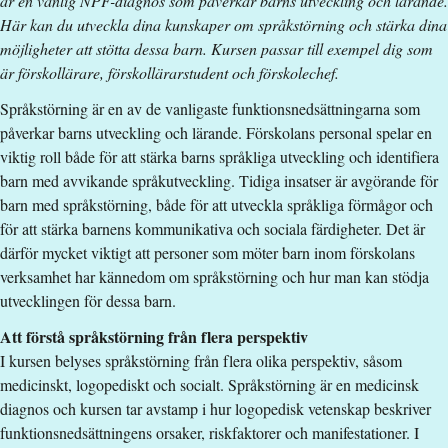
är en vanlig NPF-diagnos som påverkar barns utveckling och lärande.
Nivå
:
Grundnivå
Här kan du utveckla dina kunskaper om språkstörning och stärka dina
Studieform
:
Distans
möjligheter att stötta dessa barn. Kursen passar till exempel dig som
Undervisningstid
:
Eftermiddagstid
är förskollärare, förskollärarstudent och förskolechef.
Antal obligatoriska tillfällen
:
3
Språkstörning är en av de vanligaste funktionsnedsättningarna som
Undervisningsspråk
:
Svenska
påverkar barns utveckling och lärande. Förskolans personal spelar en
Anmälningskod
:
LIU-89062
viktig roll både för att stärka barns språkliga utveckling och identifiera
Antal platser
:
20
barn med avvikande språkutveckling. Tidiga insatser är avgörande för
barn med språkstörning, både för att utveckla språkliga förmågor och
Särskilda förkunskapskrav
för att stärka barnens kommunikativa och sociala färdigheter. Det är
därför mycket viktigt att personer som möter barn inom förskolans
Minst 60hp godkända inom ett av följande program:
verksamhet har kännedom om språkstörning och hur man kan stödja
-Förskollärarutbildning
utvecklingen för dessa barn.
-Socionom
Att förstå språkstörning från flera perspektiv
-Arbetsterapeut
I kursen belyses språkstörning från flera olika perspektiv, såsom
-Specialistsjuksköterska
medicinskt, logopediskt och socialt. Språkstörning är en medicinsk
-Psykolog
diagnos och kursen tar avstamp i hur logopedisk vetenskap beskriver
eller motsvarande program.
funktionsnedsättningens orsaker, riskfaktorer och manifestationer. I