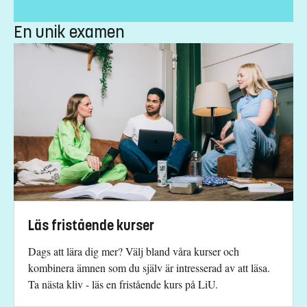
Har du frågor om kursen, kontakta oss.
Anna Ekström
En unik examen
anna.ekstrom@liu.se
+4613286744
Daniel Antonsson
studievagledare@medfak.liu.se
Kursplan
Läs fristående kurser
Dags att lära dig mer? Välj bland våra kurser och
kombinera ämnen som du själv är intresserad av att läsa.
Ta nästa kliv - läs en fristående kurs på LiU.