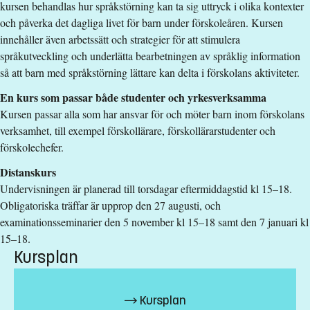
Urval
kursen behandlas hur språkstörning kan ta sig uttryck i olika kontexter
och påverka det dagliga livet för barn under förskoleåren. Kursen
Akademiska poäng grundnivå
innehåller även arbetssätt och strategier för att stimulera
Kurstidsinformation
språkutveckling och underlätta bearbetningen av språklig information
så att barn med språkstörning lättare kan delta i förskolans aktiviteter.
Undervisningen är planerad till torsdagar eftermiddagstid kl
En kurs som passar både studenter och yrkesverksamma
15-18. Obligatoriska träffar är upprop den 27 augusti, och
Kursen passar alla som har ansvar för och möter barn inom förskolans
examinationsseminarier den 5 november kl 15-18 samt den 7
verksamhet, till exempel förskollärare, förskollärarstudenter och
januari kl 15-18. För att bekräfta ditt deltagande i kursen
förskolechefer.
måste du delta på upprop. Om du är antagen eller
reservplacerad, men inte längre är intresserad av utbildningen
Distanskurs
ska du lämna återbud på www.antagning.se. Vid
Undervisningen är planerad till torsdagar eftermiddagstid kl 15–18.
reservantagning kontaktas du via mail-adressen du angett på
Obligatoriska träffar är upprop den 27 augusti, och
antagning.se
examinationsseminarier den 5 november kl 15–18 samt den 7 januari kl
15–18.
Studieavgift
Kursplan
21400 kr - OBS! Gäller bara studenter utanför EU/EES och
Schweiz.
Kursplan