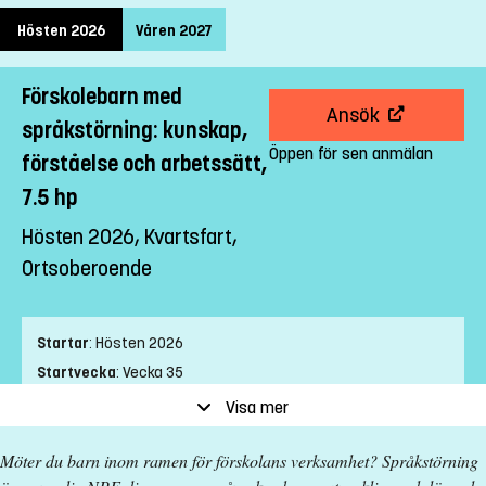
Hösten 2026
Våren 2027
Förskolebarn med
Ansök
språkstörning: kunskap,
Öppen för sen anmälan
förståelse och arbetssätt,
7.5 hp
Hösten 2026, Kvartsfart,
Ortsoberoende
Startar
:
Hösten 2026
Startvecka
:
Vecka 35
Slutvecka
:
Vecka 2
Visa mer
Ort
:
Ortsoberoende
Möter du barn inom ramen för förskolans verksamhet? Språkstörning
Studietakt
:
Kvartsfart